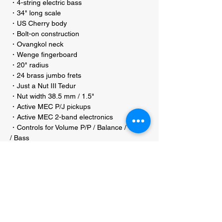
・4-string electric bass
・34" long scale
・US Cherry body
・Bolt-on construction
・Ovangkol neck
・Wenge fingerboard
・20" radius
・24 brass jumbo frets
・Just a Nut III Tedur
・Nut width 38.5 mm / 1.5"
・Active MEC P/J pickups
・Active MEC 2-band electronics
・Controls for Volume P/P / Balance / Treble
/ Bass
・Warwick machine heads
・2-piece Warwick bridge
・String spacing 19 mm / 3/4"
・Distance E to G string 57 mm / 2 1/4"
・Warwick security locks
・Warwick Black Label Strings (40200 M)
.045"-.105"
・Chrome hardware